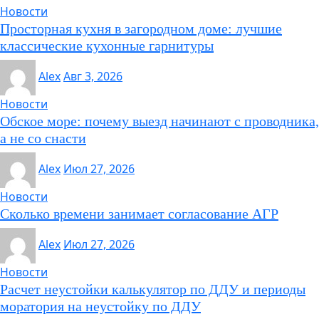
Новости
Просторная кухня в загородном доме: лучшие
классические кухонные гарнитуры
Alex
Авг 3, 2026
Новости
Обское море: почему выезд начинают с проводника,
а не со снасти
Alex
Июл 27, 2026
Новости
Сколько времени занимает согласование АГР
Alex
Июл 27, 2026
Новости
Расчет неустойки калькулятор по ДДУ и периоды
моратория на неустойку по ДДУ