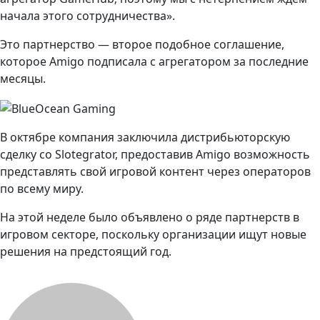
начала этого сотрудничества».
Это партнерство — второе подобное соглашение,
которое Amigo подписала с агрегатором за последние
месяцы.
В октябре компания заключила дистрибьюторскую
сделку со Slotegrator, предоставив Amigo возможность
представлять свой игровой контент через операторов
по всему миру.
На этой неделе было объявлено о ряде партнерств в
игровом секторе, поскольку организации ищут новые
решения на предстоящий год.