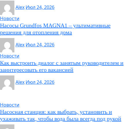
Alex
Июл 24, 2026
Новости
Насосы Grundfos MAGNA1 – ультимативные
решения для отопления дома
Alex
Июл 24, 2026
Новости
Как выстроить диалог с занятым руководителем и
заинтересовать его вакансией
Alex
Июл 24, 2026
Новости
Насосная станция: как выбрать, установить и
ухаживать так, чтобы вода была всегда под рукой