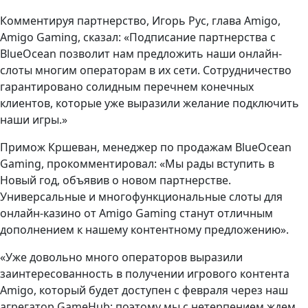
Комментируя партнерство, Игорь Рус, глава Amigo,
Amigo Gaming, сказал: «Подписание партнерства с
BlueOcean позволит нам предложить наши онлайн-
слоты многим операторам в их сети. Сотрудничество
гарантировано солидным перечнем конечных
клиентов, которые уже выразили желание подключить
наши игры.»
Примож Кршеван, менеджер по продажам BlueOcean
Gaming, прокомментировал: «Мы рады вступить в
Новый год, объявив о новом партнерстве.
Универсальные и многофункциональные слоты для
онлайн-казино от Amigo Gaming станут отличным
дополнением к нашему контентному предложению».
«Уже довольно много операторов выразили
заинтересованность в получении игрового контента
Amigo, который будет доступен с февраля через наш
агрегатор GameHub; поэтому мы с нетерпением ждем