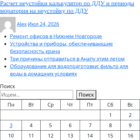
Расчет неустойки калькулятор по ДДУ и периоды
моратория на неустойку по ДДУ
Alex
Июл 24, 2026
Ремонт офисов в Нижнем Новгороде
Устройства и приборы, обеспечивающие
безопасность крана
Три причины отправиться в Анапу этим летом
Оборудование для водоподготовки: фильтр для
воды в домашних условиях
Поиск
Поиск
Пн
Вт
Ср
Чт
Пт
Сб
Вс
1
2
3
4
5
6
7
8
9
10
11
12
13
14
15
16