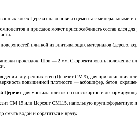
ванных клеёв Церезит на основе из цемента с минеральными и 
мпонентов и присадок может приспосабливать состав клея для
ости.
поверхностей плиткой из впитывающих материалов (дерево, кера
ановки прокладок. Шов — 2 мм. Скорректировать положение пли
ки.
ведении внутренних стен (Церезит СМ 9), для приклеивания пл
оверхность повышенной плотности — асбошифер, бетон, окрашен
й Церезит
для монтажа плиток на гипсокартон и деформирующи
езит СМ 15 или Церезит СМ115, напольную крупноформатную п
о смыть водой и обратиться к врачу.