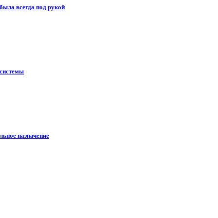
 была всегда под рукой
 системы
льное назначение