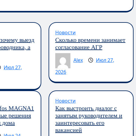
Новости
 почему выезд
Сколько времени занимает
оводника, а
согласование АГР
Alex
Июл 27,
Июл 27,
2026
Новости
dfos MAGNA1
Как выстроить диалог с
ные решения
занятым руководителем и
я дома
заинтересовать его
вакансией
Июл 24,