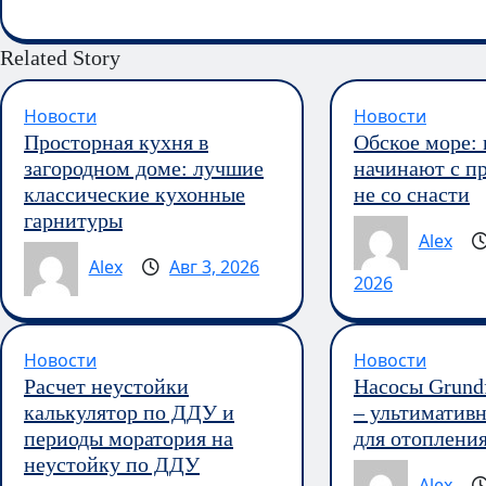
Related Story
Новости
Новости
Просторная кухня в
Обское море:
загородном доме: лучшие
начинают с пр
классические кухонные
не со снасти
гарнитуры
Alex
Alex
Авг 3, 2026
2026
Новости
Новости
Расчет неустойки
Насосы Grun
калькулятор по ДДУ и
– ультиматив
периоды моратория на
для отоплени
неустойку по ДДУ
Alex