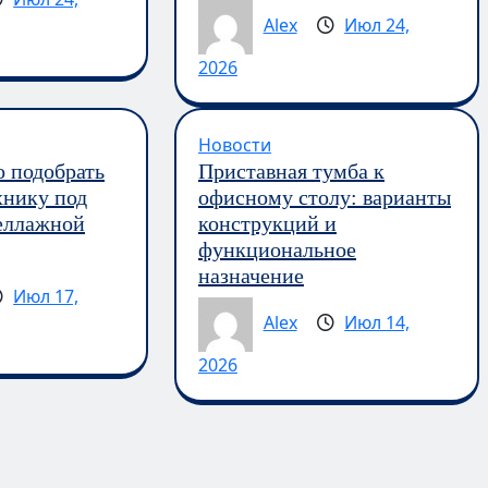
Alex
Июл 24,
2026
Новости
о подобрать
Приставная тумба к
хнику под
офисному столу: варианты
еллажной
конструкций и
функциональное
назначение
Июл 17,
Alex
Июл 14,
2026