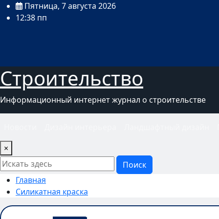
Перейти
Пятница, 7 августа 2026
к
12:38 пп
содержимому
Строительство
Информационный интернет журнал о строительстве
Новости
Дизайн интерьера
Ландшафтный дизайн
×
Поиск
Главная
Силикатная краска