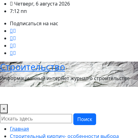
Перейти
Четверг, 6 августа 2026
к
7:12 пп
содержимому
Подписаться на нас
Строительство
Информационный интернет журнал о строительстве
×
Поиск
Главная
Строительный кирпич- особенности выбора